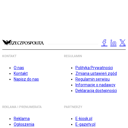
KONTAKT
REGULAMIN
O nas
Polityka Prywatności
Kontakt
Zmiana ustawień zgód
Napisz do nas
Regulamin serwisu
Informacje o nadawcy
Deklaracja dostępności
REKLAMA I PRENUMERATA
PARTNERZY
Reklama
E-kiosk.pl
Ogłoszenia
E-gazety.pl