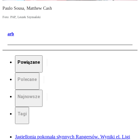
Paulo Sousa, Matthew Cash
Foto: PAP, Leszek Szymański
arb
Powiązane
Polecane
Najnowsze
Tagi
Jagiellonia pokonała słynnych Rangersów. Wyniki el. Ligi