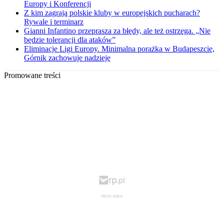
Europy i Konferencji
Z kim zagrają polskie kluby w europejskich pucharach?
Rywale i terminarz
Gianni Infantino przeprasza za błędy, ale też ostrzega. „Nie
będzie tolerancji dla ataków”
Eliminacje Ligi Europy. Minimalna porażka w Budapeszcie,
Górnik zachowuje nadzieję
Promowane treści