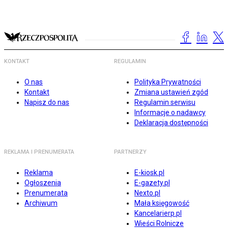
KONTAKT
REGULAMIN
O nas
Polityka Prywatności
Kontakt
Zmiana ustawień zgód
Napisz do nas
Regulamin serwisu
Informacje o nadawcy
Deklaracja dostępności
REKLAMA I PRENUMERATA
PARTNERZY
Reklama
E-kiosk.pl
Ogłoszenia
E-gazety.pl
Prenumerata
Nexto.pl
Archiwum
Mała księgowość
Kancelarierp.pl
Wieści Rolnicze