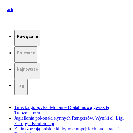
arb
Powiązane
Polecane
Najnowsze
Tagi
Turecka gorączka. Mohamed Salah nową gwiazdą
Trabzonsporu
Jagiellonia pokonała słynnych Rangersów. Wyniki el. Ligi
Europy i Konferencji
Z kim zagrają polskie kluby w europejskich pucharach?