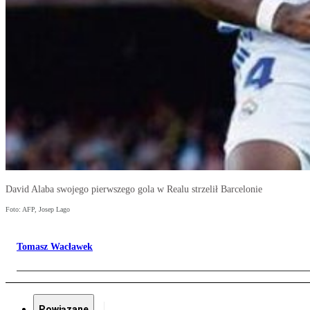
David Alaba swojego pierwszego gola w Realu strzelił Barcelonie
Foto: AFP, Josep Lago
Tomasz Wacławek
Powiązane