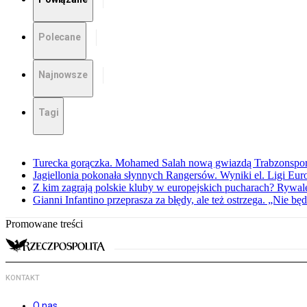
Polecane
Najnowsze
Tagi
Turecka gorączka. Mohamed Salah nową gwiazdą Trabzonspo
Jagiellonia pokonała słynnych Rangersów. Wyniki el. Ligi Eur
Z kim zagrają polskie kluby w europejskich pucharach? Rywale
Gianni Infantino przeprasza za błędy, ale też ostrzega. „Nie będ
Promowane treści
KONTAKT
O nas