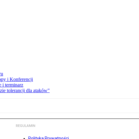
ru
opy i Konferencji
 i terminarz
zie tolerancji dla ataków”
REGULAMIN
Polityka Prywatności