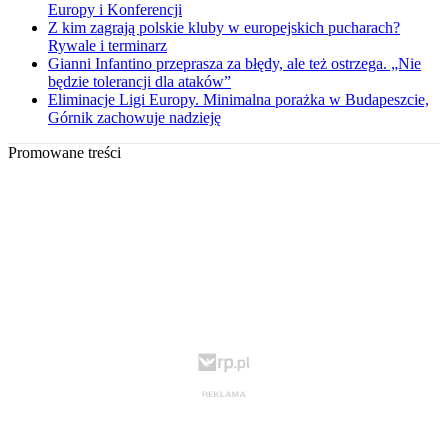
Europy i Konferencji
Z kim zagrają polskie kluby w europejskich pucharach?
Rywale i terminarz
Gianni Infantino przeprasza za błędy, ale też ostrzega. „Nie
będzie tolerancji dla ataków”
Eliminacje Ligi Europy. Minimalna porażka w Budapeszcie,
Górnik zachowuje nadzieję
Promowane treści