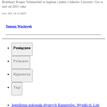
Bramkarz Kasper Schmeichel to kapitan i jeden z liderów Leicester. Gra w
nim od 2011 roku
Foto: AFP, Oli SCARFF
Tomasz Wacławek
Powiązane
Polecane
Najnowsze
Tagi
Jagiellonia pokonała słynnych Rangersów. Wyniki el. Ligi