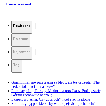
Tomasz Wacławek
Powiązane
Polecane
Najnowsze
Tagi
Gianni Infantino przeprasza za błędy, ale też ostrzega. „Nie
będzie tolerancji dla ataków”
Eliminacje Ligi Europy. Minimalna porażka w Budapeszcie,
Górnik zachowuje nadzieję
Ekspert wyjaśnia: Czy „Staruch” mógł stać na płocie
Z kim zagrają polskie kluby w europejskich pucharach?