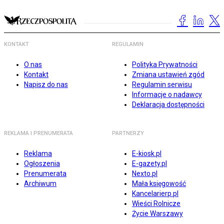
KONTAKT
REGULAMIN
O nas
Polityka Prywatności
Kontakt
Zmiana ustawień zgód
Napisz do nas
Regulamin serwisu
Informacje o nadawcy
Deklaracja dostępności
REKLAMA I PRENUMERATA
PARTNERZY
Reklama
E-kiosk.pl
Ogłoszenia
E-gazety.pl
Prenumerata
Nexto.pl
Archiwum
Mała księgowość
Kancelarierp.pl
Wieści Rolnicze
Życie Warszawy