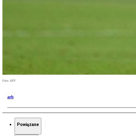
Foto: AFP
arb
Powiązane