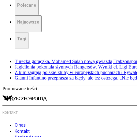
Polecane
Najnowsze
Tagi
Turecka gorączka. Mohamed Salah nową gwiazdą Trabzonspo
Jagiellonia pokonała słynnych Rangersów. Wyniki el. Ligi Eur
Z kim zagrają polskie kluby w europejskich pucharach? Rywale
Gianni Infantino przeprasza za błędy, ale też ostrzega. „Nie będ
Promowane treści
KONTAKT
O nas
Kontakt