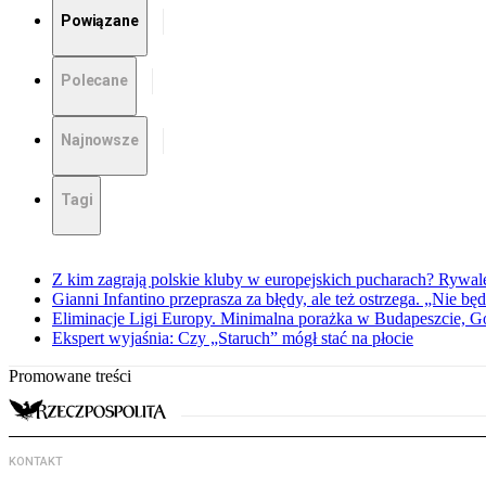
Powiązane
Polecane
Najnowsze
Tagi
Z kim zagrają polskie kluby w europejskich pucharach? Rywale
Gianni Infantino przeprasza za błędy, ale też ostrzega. „Nie będ
Eliminacje Ligi Europy. Minimalna porażka w Budapeszcie, G
Ekspert wyjaśnia: Czy „Staruch” mógł stać na płocie
Promowane treści
KONTAKT