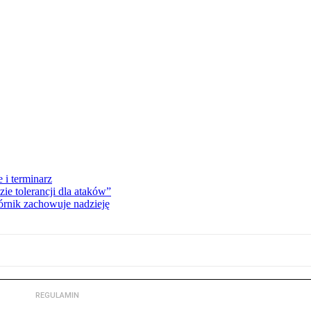
 i terminarz
zie tolerancji dla ataków”
órnik zachowuje nadzieję
REGULAMIN