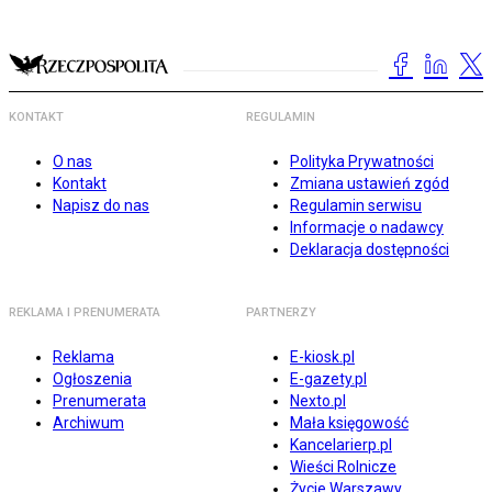
KONTAKT
REGULAMIN
O nas
Polityka Prywatności
Kontakt
Zmiana ustawień zgód
Napisz do nas
Regulamin serwisu
Informacje o nadawcy
Deklaracja dostępności
REKLAMA I PRENUMERATA
PARTNERZY
Reklama
E-kiosk.pl
Ogłoszenia
E-gazety.pl
Prenumerata
Nexto.pl
Archiwum
Mała księgowość
Kancelarierp.pl
Wieści Rolnicze
Życie Warszawy