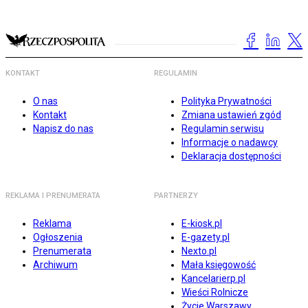
KONTAKT
REGULAMIN
O nas
Polityka Prywatności
Kontakt
Zmiana ustawień zgód
Napisz do nas
Regulamin serwisu
Informacje o nadawcy
Deklaracja dostępności
REKLAMA I PRENUMERATA
PARTNERZY
Reklama
E-kiosk.pl
Ogłoszenia
E-gazety.pl
Prenumerata
Nexto.pl
Archiwum
Mała księgowość
Kancelarierp.pl
Wieści Rolnicze
Życie Warszawy