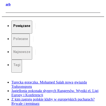
arb
Powiązane
Polecane
Najnowsze
Tagi
Turecka gorączka. Mohamed Salah nową gwiazdą
Trabzonsporu
Jagiellonia pokonała słynnych Rangersów. Wyniki el. Ligi
Europy i Konferencji
Z kim zagrają polskie kluby w europejskich pucharach?
Rywale i terminarz