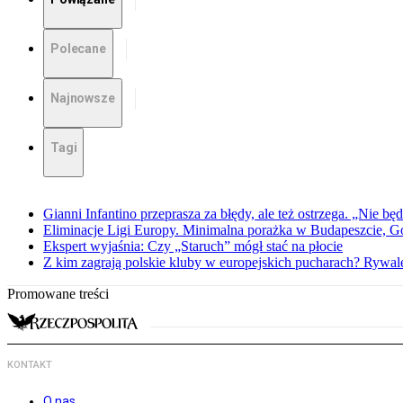
Polecane
Najnowsze
Tagi
Gianni Infantino przeprasza za błędy, ale też ostrzega. „Nie będ
Eliminacje Ligi Europy. Minimalna porażka w Budapeszcie, G
Ekspert wyjaśnia: Czy „Staruch” mógł stać na płocie
Z kim zagrają polskie kluby w europejskich pucharach? Rywale
Promowane treści
KONTAKT
O nas