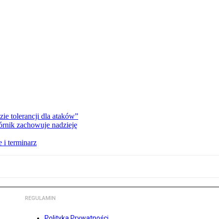
zie tolerancji dla ataków”
órnik zachowuje nadzieję
 i terminarz
REGULAMIN
Polityka Prywatności