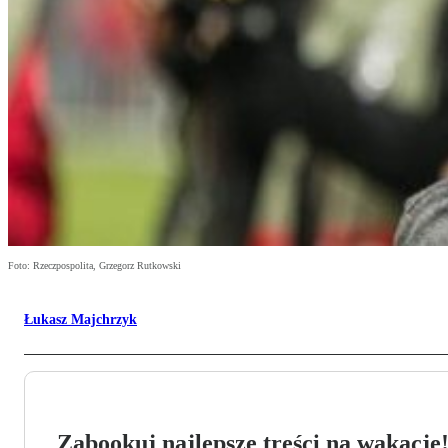
Foto: Rzeczpospolita, Grzegorz Rutkowski
Łukasz Majchrzyk
Zabookuj najlepsze treści na wakacje