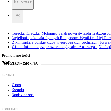
Najnowsze
Tagi
Turecka gorączka. Mohamed Salah nową gwiazdą Trabzonspo
Jagiellonia pokonała słynnych Rangersów. Wyniki el. Ligi Eur
Z kim zagrają polskie kluby w europejskich pucharach? Rywale
Gianni Infantino przeprasza za błędy, ale też ostrzega. „Nie będ
Promowane treści
KONTAKT
O nas
Kontakt
Napisz do nas
REGULAMIN