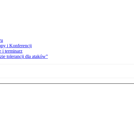
ru
opy i Konferencji
 i terminarz
zie tolerancji dla ataków”