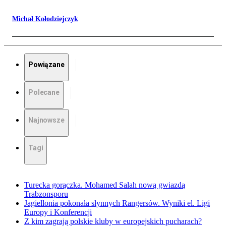
Michał Kołodziejczyk
Powiązane
Polecane
Najnowsze
Tagi
Turecka gorączka. Mohamed Salah nową gwiazdą
Trabzonsporu
Jagiellonia pokonała słynnych Rangersów. Wyniki el. Ligi
Europy i Konferencji
Z kim zagrają polskie kluby w europejskich pucharach?