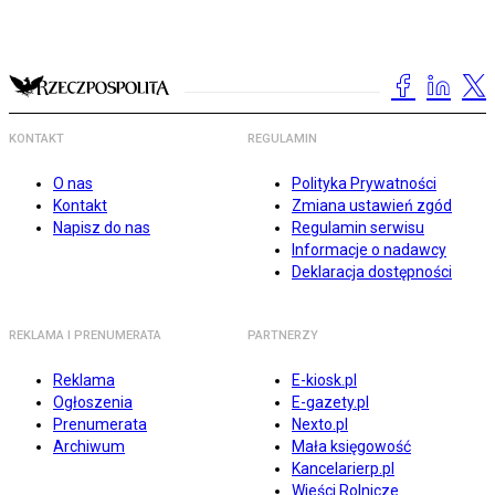
KONTAKT
REGULAMIN
O nas
Polityka Prywatności
Kontakt
Zmiana ustawień zgód
Napisz do nas
Regulamin serwisu
Informacje o nadawcy
Deklaracja dostępności
REKLAMA I PRENUMERATA
PARTNERZY
Reklama
E-kiosk.pl
Ogłoszenia
E-gazety.pl
Prenumerata
Nexto.pl
Archiwum
Mała księgowość
Kancelarierp.pl
Wieści Rolnicze