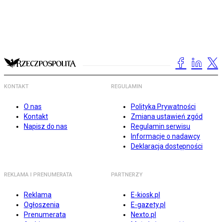
KONTAKT
REGULAMIN
O nas
Polityka Prywatności
Kontakt
Zmiana ustawień zgód
Napisz do nas
Regulamin serwisu
Informacje o nadawcy
Deklaracja dostępności
REKLAMA I PRENUMERATA
PARTNERZY
Reklama
E-kiosk.pl
Ogłoszenia
E-gazety.pl
Prenumerata
Nexto.pl