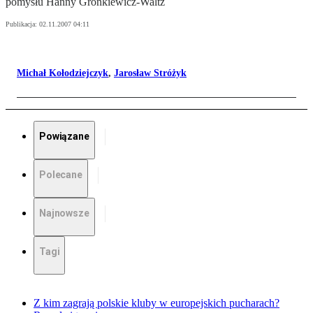
pomysłu Hanny Gronkiewicz-Waltz
Publikacja:
02.11.2007 04:11
Michał Kołodziejczyk
,
Jarosław Stróżyk
Powiązane
Polecane
Najnowsze
Tagi
Z kim zagrają polskie kluby w europejskich pucharach?