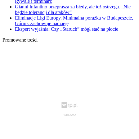
Rywale i terminarz
Gianni Infantino przeprasza za błędy, ale też ostrzega. „Nie
będzie tolerancji dla ataków”
Eliminacje Ligi Europy. Minimalna porażka w Budapeszcie,
Górnik zachowuje nadzieję
Ekspert wyjaśnia: Czy „Staruch” mógł stać na płocie
Promowane treści