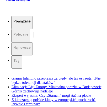
Powiązane
Polecane
Najnowsze
Tagi
Gianni Infantino przeprasza za błędy, ale też ostrzega. „Nie
będzie tolerancji dla ataków”
Eliminacje Ligi Europy. Minimalna porażka w Budapeszcie,
Górnik zachowuje nadzieję
Ekspert wyjaśnia: Czy „Staruch” mógł stać na płocie
Z kim zagrają polskie kluby w europejskich pucharach?
Rywale i terminarz