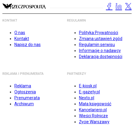
KONTAKT
REGULAMIN
O nas
Polityka Prywatności
Kontakt
Zmiana ustawień zgód
Napisz do nas
Regulamin serwisu
Informacje o nadawcy
Deklaracja dostępności
REKLAMA I PRENUMERATA
PARTNERZY
Reklama
E-kiosk.pl
Ogłoszenia
E-gazety.pl
Prenumerata
Nexto.pl
Archiwum
Mała księgowość
Kancelarierp.pl
Wieści Rolnicze
Życie Warszawy