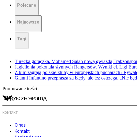
Polecane
Najnowsze
Tagi
Turecka gorączka. Mohamed Salah nową gwiazdą Trabzonspo
Jagiellonia pokonała słynnych Rangersów. Wyniki el. Ligi Eur
Z kim zagrają polskie kluby w europejskich pucharach? Rywale
Gianni Infantino przeprasza za błędy, ale też ostrzega. „Nie będ
Promowane treści
KONTAKT
O nas
Kontakt