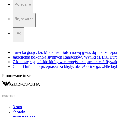
Polecane
Najnowsze
Tagi
Turecka gorączka. Mohamed Salah nową gwiazdą Trabzonspo
Jagiellonia pokonała słynnych Rangersów. Wyniki el. Ligi Eur
Z kim zagrają polskie kluby w europejskich pucharach? Rywale
Gianni Infantino przeprasza za błędy, ale też ostrzega. „Nie będ
Promowane treści
KONTAKT
O nas
Kontakt