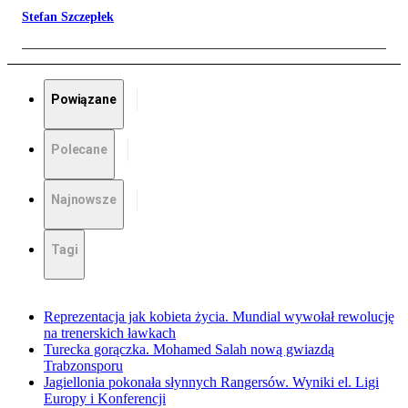
Stefan Szczepłek
Powiązane
Polecane
Najnowsze
Tagi
Reprezentacja jak kobieta życia. Mundial wywołał rewolucję
na trenerskich ławkach
Turecka gorączka. Mohamed Salah nową gwiazdą
Trabzonsporu
Jagiellonia pokonała słynnych Rangersów. Wyniki el. Ligi
Europy i Konferencji