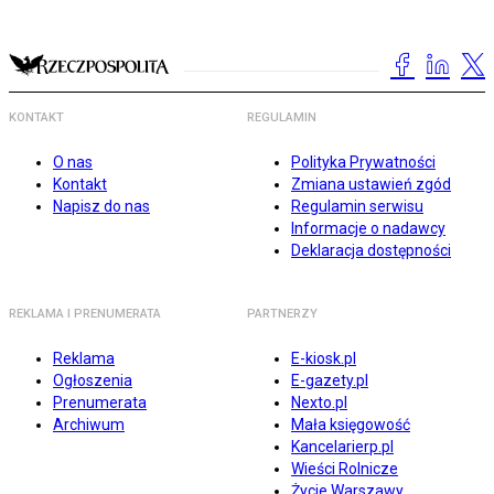
KONTAKT
REGULAMIN
O nas
Polityka Prywatności
Kontakt
Zmiana ustawień zgód
Napisz do nas
Regulamin serwisu
Informacje o nadawcy
Deklaracja dostępności
REKLAMA I PRENUMERATA
PARTNERZY
Reklama
E-kiosk.pl
Ogłoszenia
E-gazety.pl
Prenumerata
Nexto.pl
Archiwum
Mała księgowość
Kancelarierp.pl
Wieści Rolnicze
Życie Warszawy