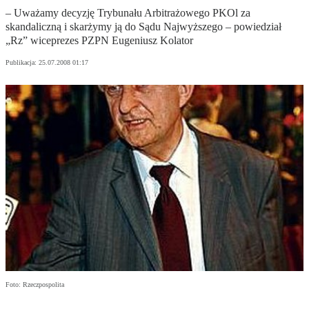
– Uważamy decyzję Trybunału Arbitrażowego PKOl za
skandaliczną i skarżymy ją do Sądu Najwyższego – powiedział
„Rz” wiceprezes PZPN Eugeniusz Kolator
Publikacja:
25.07.2008 01:17
Foto: Rzeczpospolita