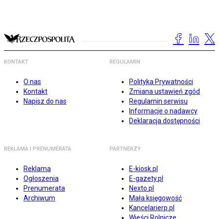
KONTAKT
REGULAMIN
O nas
Polityka Prywatności
Kontakt
Zmiana ustawień zgód
Napisz do nas
Regulamin serwisu
Informacje o nadawcy
Deklaracja dostępności
REKLAMA I PRENUMERATA
PARTNERZY
Reklama
E-kiosk.pl
Ogłoszenia
E-gazety.pl
Prenumerata
Nexto.pl
Archiwum
Mała księgowość
Kancelarierp.pl
Wieści Rolnicze