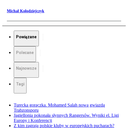
Michał Kołodziejczyk
Powiązane
Polecane
Najnowsze
Tagi
Turecka gorączka. Mohamed Salah nową gwiazdą
Trabzonsporu
Jagiellonia pokonała słynnych Rangersów. Wyniki el. Ligi
Europy i Konferencji
Z kim zagrają polskie kluby w europejskich pucharach?