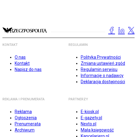
KONTAKT
REGULAMIN
O nas
Polityka Prywatności
Kontakt
Zmiana ustawień zgód
Napisz do nas
Regulamin serwisu
Informacje o nadawcy
Deklaracja dostępności
REKLAMA I PRENUMERATA
PARTNERZY
Reklama
E-kiosk.pl
Ogłoszenia
E-gazety.pl
Prenumerata
Nexto.pl
Archiwum
Mała księgowość
Kancelarierp.pl