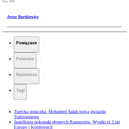
Foto: AFP
Artur Bartkiewicz
Powiązane
Polecane
Najnowsze
Tagi
Turecka gorączka. Mohamed Salah nową gwiazdą
Trabzonsporu
Jagiellonia pokonała słynnych Rangersów. Wyniki el. Ligi
Europy i Konferencji