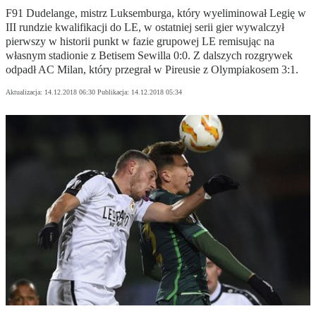
F91 Dudelange, mistrz Luksemburga, który wyeliminował Legię w
III rundzie kwalifikacji do LE, w ostatniej serii gier wywalczył
pierwszy w historii punkt w fazie grupowej LE remisując na
własnym stadionie z Betisem Sewilla 0:0. Z dalszych rozgrywek
odpadł AC Milan, który przegrał w Pireusie z Olympiakosem 3:1.
Aktualizacja:
14.12.2018 06:30
Publikacja:
14.12.2018 05:34