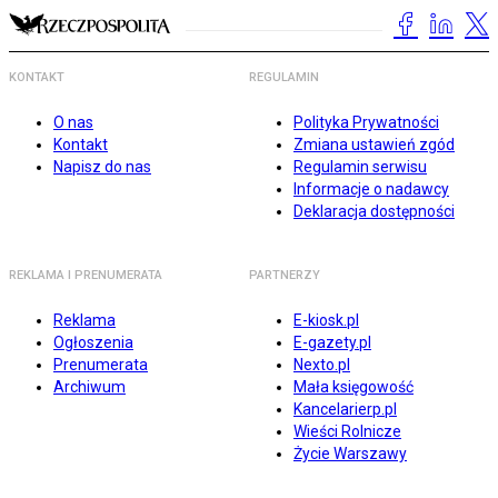
KONTAKT
REGULAMIN
O nas
Polityka Prywatności
Kontakt
Zmiana ustawień zgód
Napisz do nas
Regulamin serwisu
Informacje o nadawcy
Deklaracja dostępności
REKLAMA I PRENUMERATA
PARTNERZY
Reklama
E-kiosk.pl
Ogłoszenia
E-gazety.pl
Prenumerata
Nexto.pl
Archiwum
Mała księgowość
Kancelarierp.pl
Wieści Rolnicze
Życie Warszawy