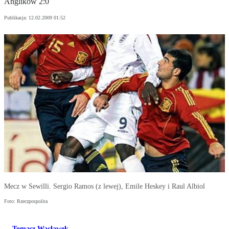
Anglików 2:0
Publikacja:
12.02.2009 01:52
Mecz w Sewilli. Sergio Ramos (z lewej), Emile Heskey i Raul Albiol
Foto: Rzeczpospolita
Tomasz Wacławek