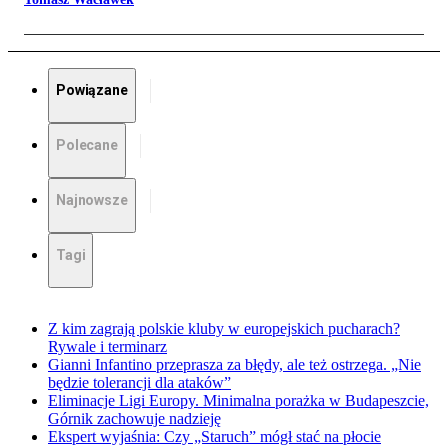
Powiązane
Polecane
Najnowsze
Tagi
Z kim zagrają polskie kluby w europejskich pucharach?
Rywale i terminarz
Gianni Infantino przeprasza za błędy, ale też ostrzega. „Nie
będzie tolerancji dla ataków”
Eliminacje Ligi Europy. Minimalna porażka w Budapeszcie,
Górnik zachowuje nadzieję
Ekspert wyjaśnia: Czy „Staruch” mógł stać na płocie