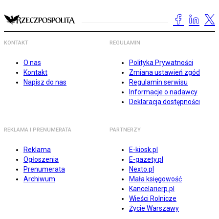
KONTAKT
REGULAMIN
O nas
Polityka Prywatności
Kontakt
Zmiana ustawień zgód
Napisz do nas
Regulamin serwisu
Informacje o nadawcy
Deklaracja dostępności
REKLAMA I PRENUMERATA
PARTNERZY
Reklama
E-kiosk.pl
Ogłoszenia
E-gazety.pl
Prenumerata
Nexto.pl
Archiwum
Mała księgowość
Kancelarierp.pl
Wieści Rolnicze
Życie Warszawy