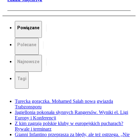
Powiązane
Polecane
Najnowsze
Tagi
Turecka gorączka. Mohamed Salah nową gwiazdą
Trabzonsporu
Jagiellonia pokonała słynnych Rangersów. Wyniki el. Ligi
Europy i Konferencji
Z kim zagrają polskie kluby w europejskich pucharach?
Rywale i terminarz
Gianni Infantino przeprasza za błędy, ale też ostrzega. „Nie