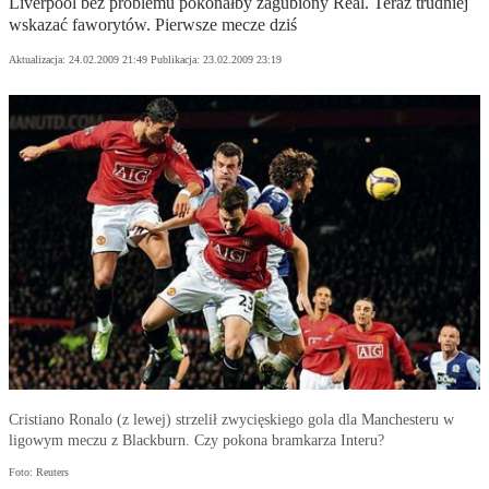
Liverpool bez problemu pokonałby zagubiony Real. Teraz trudniej
wskazać faworytów. Pierwsze mecze dziś
Aktualizacja:
24.02.2009 21:49
Publikacja:
23.02.2009 23:19
Cristiano Ronalo (z lewej) strzelił zwycięskiego gola dla Manchesteru w
ligowym meczu z Blackburn. Czy pokona bramkarza Interu?
Foto: Reuters