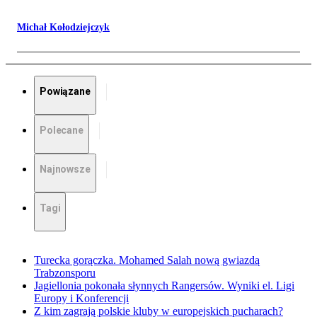
Michał Kołodziejczyk
Powiązane
Polecane
Najnowsze
Tagi
Turecka gorączka. Mohamed Salah nową gwiazdą
Trabzonsporu
Jagiellonia pokonała słynnych Rangersów. Wyniki el. Ligi
Europy i Konferencji
Z kim zagrają polskie kluby w europejskich pucharach?