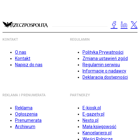
KONTAKT
REGULAMIN
O nas
Polityka Prywatności
Kontakt
Zmiana ustawień zgód
Napisz do nas
Regulamin serwisu
Informacje o nadawcy
Deklaracja dostępności
REKLAMA I PRENUMERATA
PARTNERZY
Reklama
E-kiosk.pl
Ogłoszenia
E-gazety.pl
Prenumerata
Nexto.pl
Archiwum
Mała księgowość
Kancelarierp.pl
Wieści Rolnicze