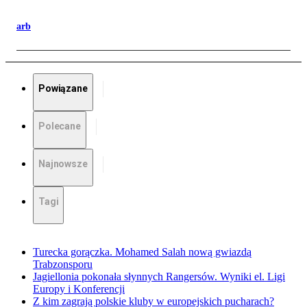
arb
Powiązane
Polecane
Najnowsze
Tagi
Turecka gorączka. Mohamed Salah nową gwiazdą
Trabzonsporu
Jagiellonia pokonała słynnych Rangersów. Wyniki el. Ligi
Europy i Konferencji
Z kim zagrają polskie kluby w europejskich pucharach?