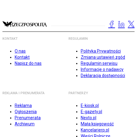
KONTAKT
REGULAMIN
O nas
Polityka Prywatności
Kontakt
Zmiana ustawień zgód
Napisz do nas
Regulamin serwisu
Informacje o nadawcy
Deklaracja dostępności
REKLAMA I PRENUMERATA
PARTNERZY
Reklama
E-kiosk.pl
Ogłoszenia
E-gazety.pl
Prenumerata
Nexto.pl
Archiwum
Mała księgowość
Kancelarierp.pl
Wieści Rolnicze