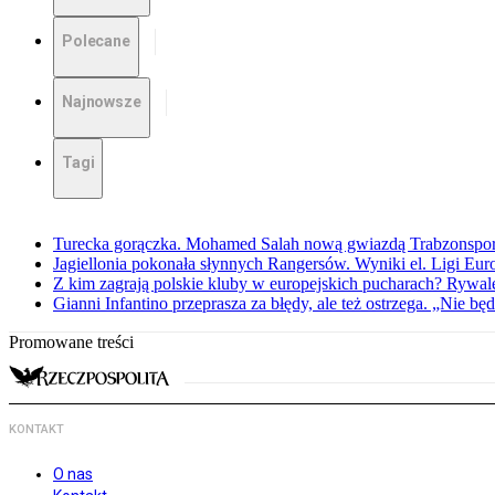
Polecane
Najnowsze
Tagi
Turecka gorączka. Mohamed Salah nową gwiazdą Trabzonspo
Jagiellonia pokonała słynnych Rangersów. Wyniki el. Ligi Eur
Z kim zagrają polskie kluby w europejskich pucharach? Rywale
Gianni Infantino przeprasza za błędy, ale też ostrzega. „Nie będ
Promowane treści
KONTAKT
O nas