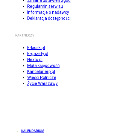
Zmiana ustawień zgód
Regulamin serwisu
Informacje o nadawcy
Deklaracja dostępności
PARTNERZY
E-kiosk.pl
E-gazety.pl
Nexto.pl
Mała księgowość
Kancelarierp.pl
Wieści Rolnicze
Życie Warszawy
KALENDARIUM