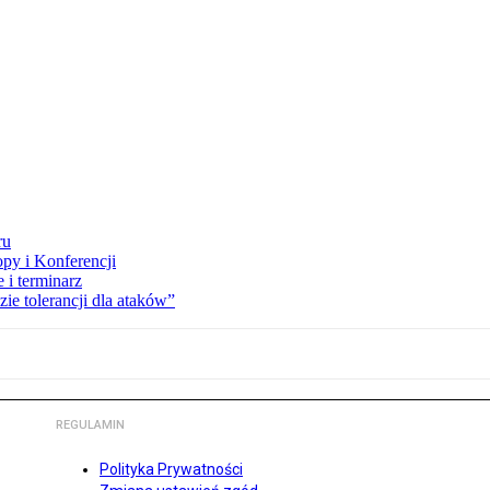
ru
opy i Konferencji
 i terminarz
zie tolerancji dla ataków”
REGULAMIN
Polityka Prywatności