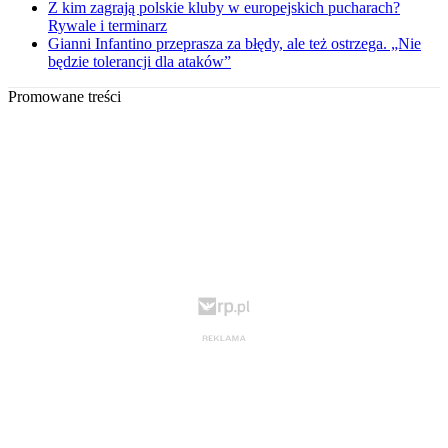
Z kim zagrają polskie kluby w europejskich pucharach?
Rywale i terminarz
Gianni Infantino przeprasza za błędy, ale też ostrzega. „Nie
będzie tolerancji dla ataków”
Promowane treści