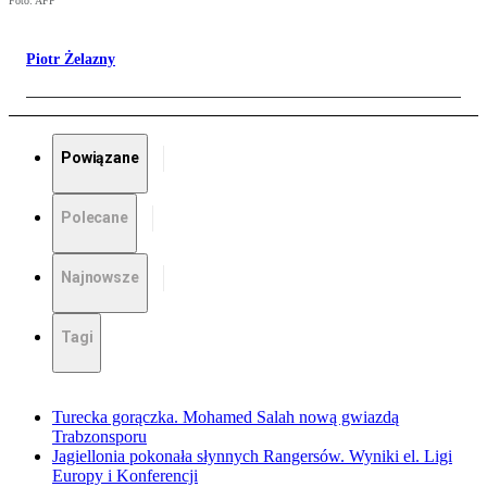
Foto: AFP
Piotr Żelazny
Powiązane
Polecane
Najnowsze
Tagi
Turecka gorączka. Mohamed Salah nową gwiazdą
Trabzonsporu
Jagiellonia pokonała słynnych Rangersów. Wyniki el. Ligi
Europy i Konferencji