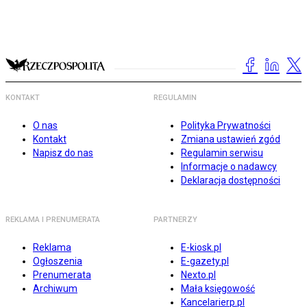
KONTAKT
REGULAMIN
O nas
Polityka Prywatności
Kontakt
Zmiana ustawień zgód
Napisz do nas
Regulamin serwisu
Informacje o nadawcy
Deklaracja dostępności
REKLAMA I PRENUMERATA
PARTNERZY
Reklama
E-kiosk.pl
Ogłoszenia
E-gazety.pl
Prenumerata
Nexto.pl
Archiwum
Mała księgowość
Kancelarierp.pl