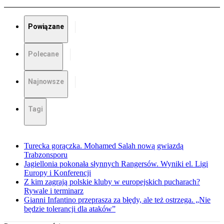
Powiązane
Polecane
Najnowsze
Tagi
Turecka gorączka. Mohamed Salah nową gwiazdą
Trabzonsporu
Jagiellonia pokonała słynnych Rangersów. Wyniki el. Ligi
Europy i Konferencji
Z kim zagrają polskie kluby w europejskich pucharach?
Rywale i terminarz
Gianni Infantino przeprasza za błędy, ale też ostrzega. „Nie
będzie tolerancji dla ataków”