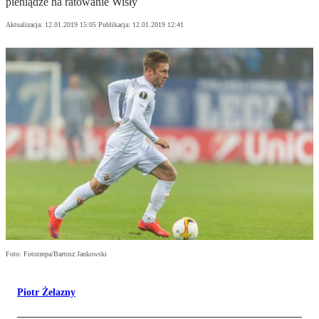
pieniądze na ratowanie Wisły
Aktualizacja:
12.01.2019 15:05
Publikacja:
12.01.2019 12:41
Foto: Fotorzepa/Bartosz Jankowski
Piotr Żelazny