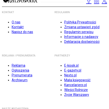
KONTAKT
REGULAMIN
O nas
Polityka Prywatności
Kontakt
Zmiana ustawień zgód
Napisz do nas
Regulamin serwisu
Informacje o nadawcy
Deklaracja dostępności
REKLAMA I PRENUMERATA
PARTNERZY
Reklama
E-kiosk.pl
Ogłoszenia
E-gazety.pl
Prenumerata
Nexto.pl
Archiwum
Mała księgowość
Kancelarierp.pl
Wieści Rolnicze
Życie Warszawy
NASZE WYDARZENIA