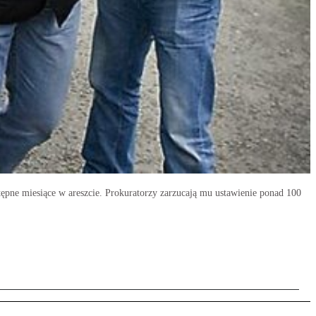
ępne miesiące w areszcie. Prokuratorzy zarzucają mu ustawienie ponad 100