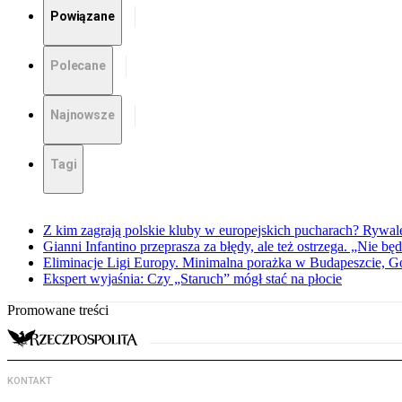
Powiązane
Polecane
Najnowsze
Tagi
Z kim zagrają polskie kluby w europejskich pucharach? Rywale
Gianni Infantino przeprasza za błędy, ale też ostrzega. „Nie będ
Eliminacje Ligi Europy. Minimalna porażka w Budapeszcie, G
Ekspert wyjaśnia: Czy „Staruch” mógł stać na płocie
Promowane treści
KONTAKT