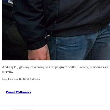
Andrzej B., główny oskarżony w korupcyjnym wątku Korony, pierwsze zarzuty
meczów
Foto: Fotorzepa, BS Bartek Sadowski
Paweł Wilkowicz