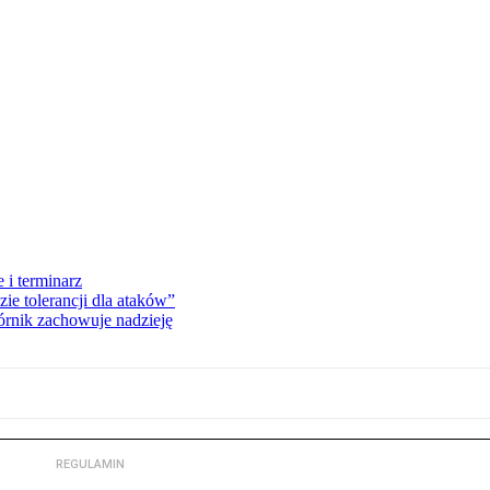
 i terminarz
zie tolerancji dla ataków”
órnik zachowuje nadzieję
REGULAMIN