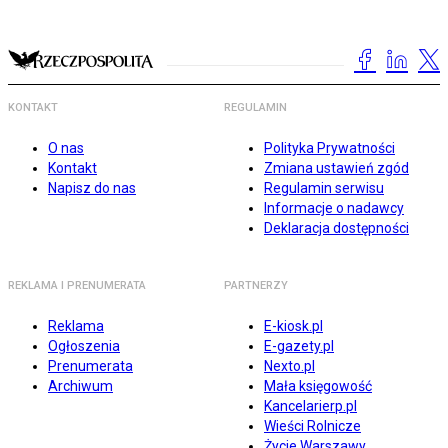
KONTAKT
REGULAMIN
O nas
Polityka Prywatności
Kontakt
Zmiana ustawień zgód
Napisz do nas
Regulamin serwisu
Informacje o nadawcy
Deklaracja dostępności
REKLAMA I PRENUMERATA
PARTNERZY
Reklama
E-kiosk.pl
Ogłoszenia
E-gazety.pl
Prenumerata
Nexto.pl
Archiwum
Mała księgowość
Kancelarierp.pl
Wieści Rolnicze
Życie Warszawy