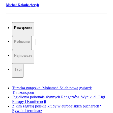
Michał Kołodziejczyk
Powiązane
Polecane
Najnowsze
Tagi
Turecka gorączka. Mohamed Salah nową gwiazdą
Trabzonsporu
Jagiellonia pokonała słynnych Rangersów. Wyniki el. Ligi
Europy i Konferencji
Z kim zagrają polskie kluby w europejskich pucharach?
Rywale i terminarz