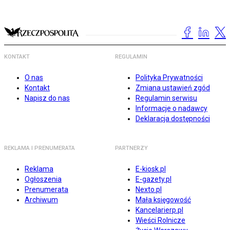
KONTAKT
REGULAMIN
O nas
Polityka Prywatności
Kontakt
Zmiana ustawień zgód
Napisz do nas
Regulamin serwisu
Informacje o nadawcy
Deklaracja dostępności
REKLAMA I PRENUMERATA
PARTNERZY
Reklama
E-kiosk.pl
Ogłoszenia
E-gazety.pl
Prenumerata
Nexto.pl
Archiwum
Mała księgowość
Kancelarierp.pl
Wieści Rolnicze