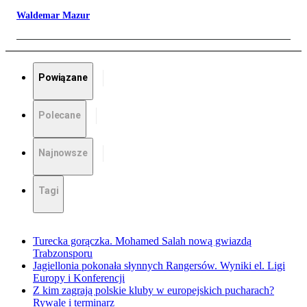
Waldemar Mazur
Powiązane
Polecane
Najnowsze
Tagi
Turecka gorączka. Mohamed Salah nową gwiazdą
Trabzonsporu
Jagiellonia pokonała słynnych Rangersów. Wyniki el. Ligi
Europy i Konferencji
Z kim zagrają polskie kluby w europejskich pucharach?
Rywale i terminarz