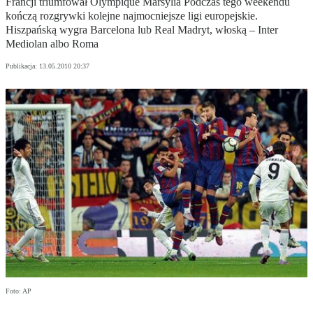
Francji triumfował Olympique Marsylia Podczas tego weekendu
kończą rozgrywki kolejne najmocniejsze ligi europejskie.
Hiszpańską wygra Barcelona lub Real Madryt, włoską – Inter
Mediolan albo Roma
Publikacja:
13.05.2010 20:37
Foto: AP