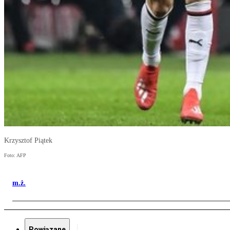
Krzysztof Piątek
Foto: AFP
m.ż.
Powiązane