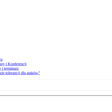
ru
opy i Konferencji
 i terminarz
zie tolerancji dla ataków”