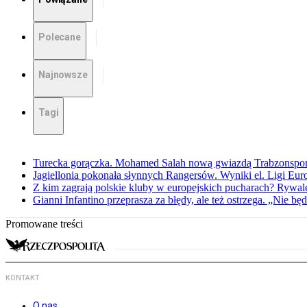
Polecane
Najnowsze
Tagi
Turecka gorączka. Mohamed Salah nową gwiazdą Trabzonspo
Jagiellonia pokonała słynnych Rangersów. Wyniki el. Ligi Eur
Z kim zagrają polskie kluby w europejskich pucharach? Rywale
Gianni Infantino przeprasza za błędy, ale też ostrzega. „Nie będ
Promowane treści
KONTAKT
O nas