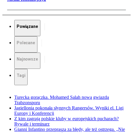
Powiązane
Polecane
Najnowsze
Tagi
Turecka gorączka. Mohamed Salah nową gwiazdą
Trabzonsporu
Jagiellonia pokonała słynnych Rangersów. Wyniki el. Ligi
Europy i Konferencji
Z kim zagrają polskie kluby w europejskich pucharach?
Rywale i terminarz
Gianni Infantino przeprasza za błędy, ale też ostrzega. „Nie