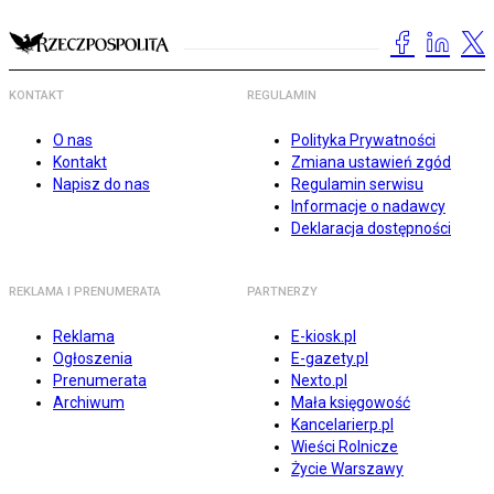
KONTAKT
REGULAMIN
O nas
Polityka Prywatności
Kontakt
Zmiana ustawień zgód
Napisz do nas
Regulamin serwisu
Informacje o nadawcy
Deklaracja dostępności
REKLAMA I PRENUMERATA
PARTNERZY
Reklama
E-kiosk.pl
Ogłoszenia
E-gazety.pl
Prenumerata
Nexto.pl
Archiwum
Mała księgowość
Kancelarierp.pl
Wieści Rolnicze
Życie Warszawy