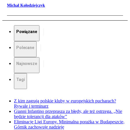
Michał Kołodziejczyk
Powiązane
Polecane
Najnowsze
Tagi
Z kim zagrają polskie kluby w europejskich pucharach?
Rywale i terminarz
Gianni Infantino przeprasza za błędy, ale też ostrzega. „Nie
będzie tolerancji dla ataków”
Eliminacje Ligi Europy. Minimalna porażka w Budapeszcie,
Górnik zachowuje nadzieję