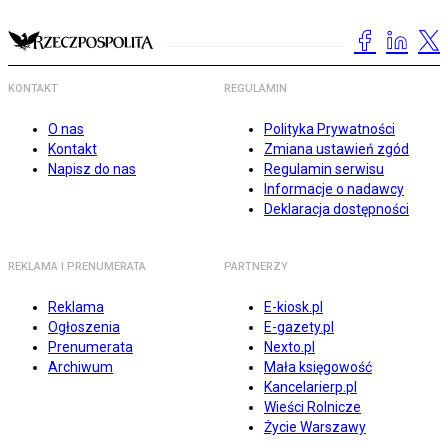
KONTAKT
REGULAMIN
O nas
Polityka Prywatności
Kontakt
Zmiana ustawień zgód
Napisz do nas
Regulamin serwisu
Informacje o nadawcy
Deklaracja dostępności
REKLAMA I PRENUMERATA
PARTNERZY
Reklama
E-kiosk.pl
Ogłoszenia
E-gazety.pl
Prenumerata
Nexto.pl
Archiwum
Mała księgowość
Kancelarierp.pl
Wieści Rolnicze
Życie Warszawy