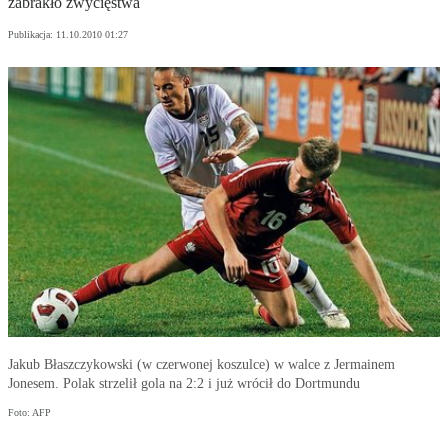
zabrakło zwycięstwa
Publikacja:
11.10.2010 01:27
Jakub Błaszczykowski (w czerwonej koszulce) w walce z Jermainem
Jonesem. Polak strzelił gola na 2:2 i już wrócił do Dortmundu
Foto: AFP