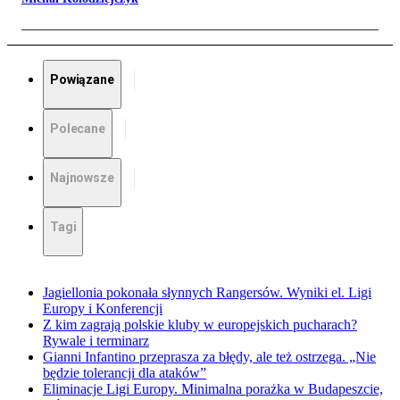
Powiązane
Polecane
Najnowsze
Tagi
Jagiellonia pokonała słynnych Rangersów. Wyniki el. Ligi
Europy i Konferencji
Z kim zagrają polskie kluby w europejskich pucharach?
Rywale i terminarz
Gianni Infantino przeprasza za błędy, ale też ostrzega. „Nie
będzie tolerancji dla ataków”
Eliminacje Ligi Europy. Minimalna porażka w Budapeszcie,