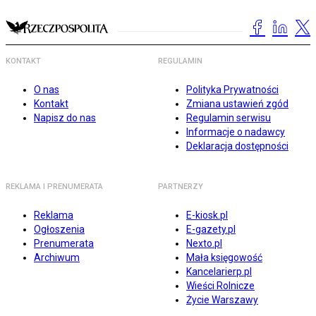
KONTAKT
REGULAMIN
O nas
Polityka Prywatności
Kontakt
Zmiana ustawień zgód
Napisz do nas
Regulamin serwisu
Informacje o nadawcy
Deklaracja dostępności
REKLAMA I PRENUMERATA
PARTNERZY
Reklama
E-kiosk.pl
Ogłoszenia
E-gazety.pl
Prenumerata
Nexto.pl
Archiwum
Mała księgowość
Kancelarierp.pl
Wieści Rolnicze
Życie Warszawy