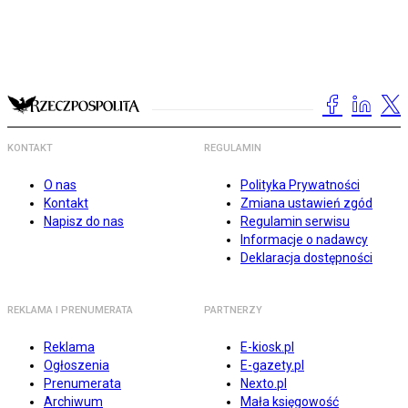
KONTAKT
REGULAMIN
O nas
Polityka Prywatności
Kontakt
Zmiana ustawień zgód
Napisz do nas
Regulamin serwisu
Informacje o nadawcy
Deklaracja dostępności
REKLAMA I PRENUMERATA
PARTNERZY
Reklama
E-kiosk.pl
Ogłoszenia
E-gazety.pl
Prenumerata
Nexto.pl
Archiwum
Mała księgowość