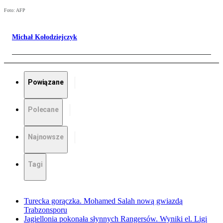
Foto: AFP
Michał Kołodziejczyk
Powiązane
Polecane
Najnowsze
Tagi
Turecka gorączka. Mohamed Salah nową gwiazdą
Trabzonsporu
Jagiellonia pokonała słynnych Rangersów. Wyniki el. Ligi