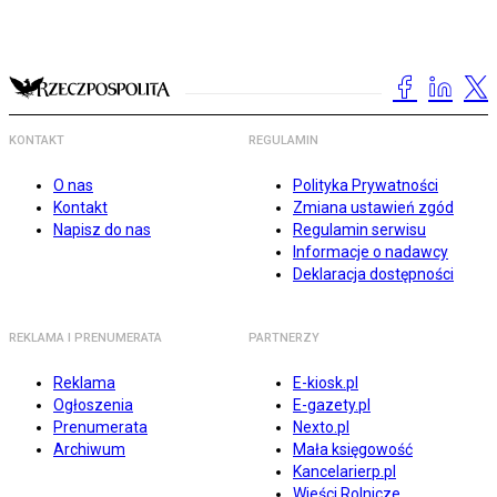
KONTAKT
REGULAMIN
O nas
Polityka Prywatności
Kontakt
Zmiana ustawień zgód
Napisz do nas
Regulamin serwisu
Informacje o nadawcy
Deklaracja dostępności
REKLAMA I PRENUMERATA
PARTNERZY
Reklama
E-kiosk.pl
Ogłoszenia
E-gazety.pl
Prenumerata
Nexto.pl
Archiwum
Mała księgowość
Kancelarierp.pl
Wieści Rolnicze