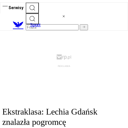
Serwisy
S
port
Ekstraklasa: Lechia Gdańsk
znalazła pogromcę