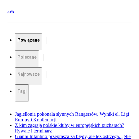
arb
Powiązane
Polecane
Najnowsze
Tagi
Jagiellonia pokonała słynnych Rangersów. Wyniki el. Ligi
Europy i Konferencji
Z kim zagrają polskie kluby w europejskich pucharach?
Rywale i terminarz
Gianni Infantino przeprasza za błędy, ale też ostrzega. „Nie