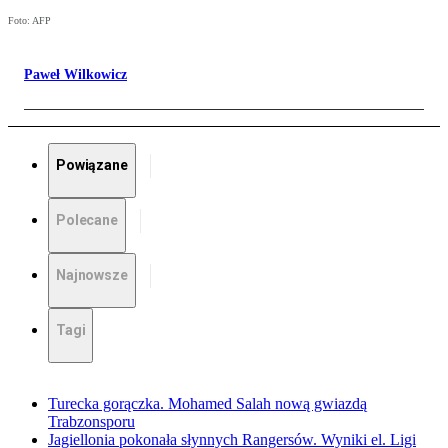
Foto: AFP
Paweł Wilkowicz
Powiązane
Polecane
Najnowsze
Tagi
Turecka gorączka. Mohamed Salah nową gwiazdą
Trabzonsporu
Jagiellonia pokonała słynnych Rangersów. Wyniki el. Ligi