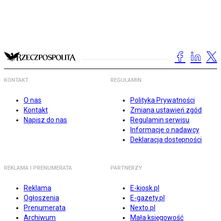
KONTAKT
REGULAMIN
O nas
Polityka Prywatności
Kontakt
Zmiana ustawień zgód
Napisz do nas
Regulamin serwisu
Informacje o nadawcy
Deklaracja dostępności
REKLAMA I PRENUMERATA
PARTNERZY
Reklama
E-kiosk.pl
Ogłoszenia
E-gazety.pl
Prenumerata
Nexto.pl
Archiwum
Mała księgowość