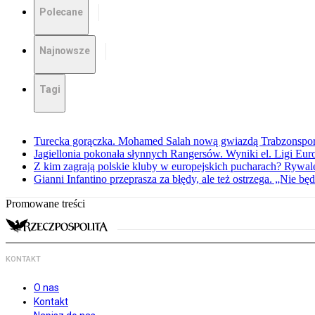
Polecane
Najnowsze
Tagi
Turecka gorączka. Mohamed Salah nową gwiazdą Trabzonspo
Jagiellonia pokonała słynnych Rangersów. Wyniki el. Ligi Eur
Z kim zagrają polskie kluby w europejskich pucharach? Rywale
Gianni Infantino przeprasza za błędy, ale też ostrzega. „Nie będ
Promowane treści
KONTAKT
O nas
Kontakt