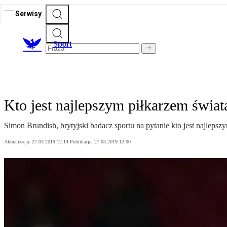
Serwisy
S
port
Kto jest najlepszym piłkarzem świata
Simon Brundish, brytyjski badacz sportu na pytanie kto jest najlep
Aktualizacja:
27.03.2019 12:14
Publikacja:
27.03.2019 12:00