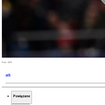
Foto: AFP
arb
Powiązane