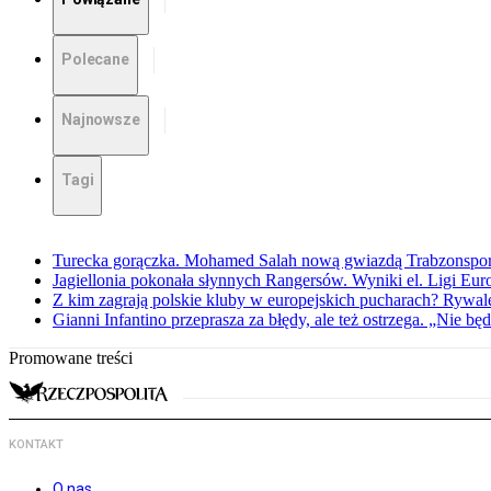
Polecane
Najnowsze
Tagi
Turecka gorączka. Mohamed Salah nową gwiazdą Trabzonspo
Jagiellonia pokonała słynnych Rangersów. Wyniki el. Ligi Eur
Z kim zagrają polskie kluby w europejskich pucharach? Rywale
Gianni Infantino przeprasza za błędy, ale też ostrzega. „Nie będ
Promowane treści
KONTAKT
O nas