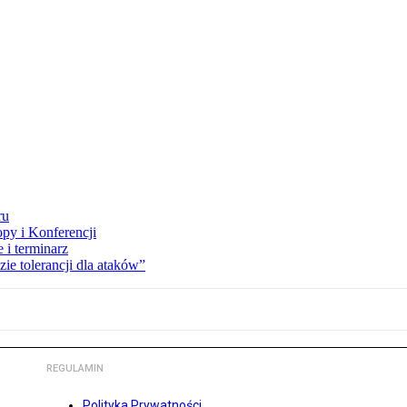
ru
opy i Konferencji
 i terminarz
zie tolerancji dla ataków”
REGULAMIN
Polityka Prywatności