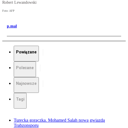
Robert Lewandowski
Foto: AFP
p.mal
Powiązane
Polecane
Najnowsze
Tagi
Turecka gorączka. Mohamed Salah nową gwiazdą
Trabzonsporu