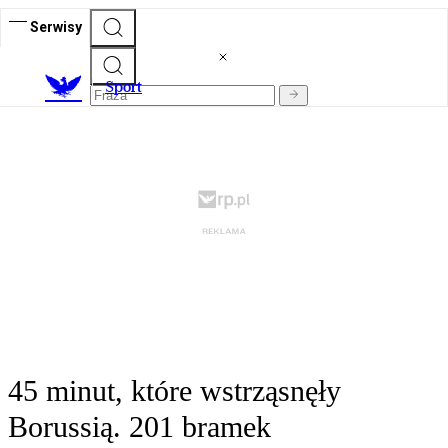
Serwisy
S
port
45 minut, które wstrząsnęły
Borussią. 201 bramek