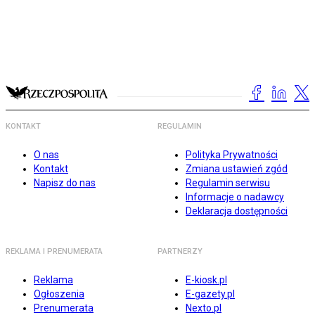
KONTAKT
REGULAMIN
O nas
Polityka Prywatności
Kontakt
Zmiana ustawień zgód
Napisz do nas
Regulamin serwisu
Informacje o nadawcy
Deklaracja dostępności
REKLAMA I PRENUMERATA
PARTNERZY
Reklama
E-kiosk.pl
Ogłoszenia
E-gazety.pl
Prenumerata
Nexto.pl