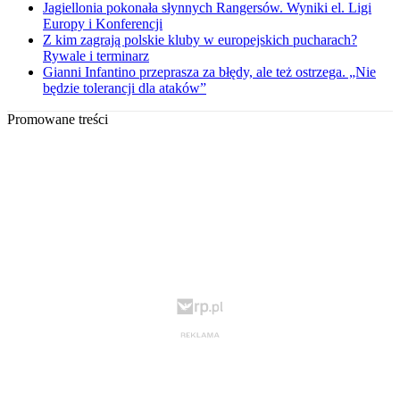
Jagiellonia pokonała słynnych Rangersów. Wyniki el. Ligi
Europy i Konferencji
Z kim zagrają polskie kluby w europejskich pucharach?
Rywale i terminarz
Gianni Infantino przeprasza za błędy, ale też ostrzega. „Nie
będzie tolerancji dla ataków”
Promowane treści