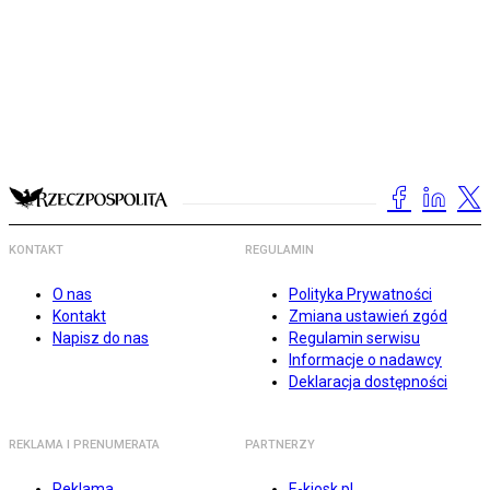
KONTAKT
REGULAMIN
O nas
Polityka Prywatności
Kontakt
Zmiana ustawień zgód
Napisz do nas
Regulamin serwisu
Informacje o nadawcy
Deklaracja dostępności
REKLAMA I PRENUMERATA
PARTNERZY
Reklama
E-kiosk.pl