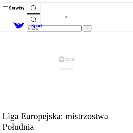
Serwisy
S
port
Liga Europejska: mistrzostwa
Południa