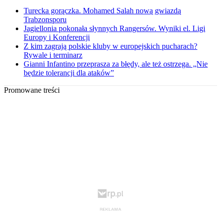
Turecka gorączka. Mohamed Salah nową gwiazdą
Trabzonsporu
Jagiellonia pokonała słynnych Rangersów. Wyniki el. Ligi
Europy i Konferencji
Z kim zagrają polskie kluby w europejskich pucharach?
Rywale i terminarz
Gianni Infantino przeprasza za błędy, ale też ostrzega. „Nie
będzie tolerancji dla ataków”
Promowane treści