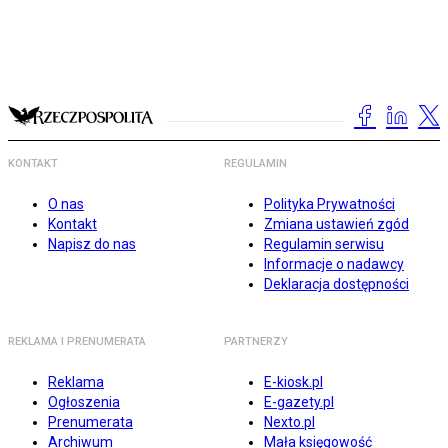
KONTAKT
REGULAMIN
O nas
Polityka Prywatności
Kontakt
Zmiana ustawień zgód
Napisz do nas
Regulamin serwisu
Informacje o nadawcy
Deklaracja dostępności
REKLAMA I PRENUMERATA
PARTNERZY
Reklama
E-kiosk.pl
Ogłoszenia
E-gazety.pl
Prenumerata
Nexto.pl
Archiwum
Mała księgowość