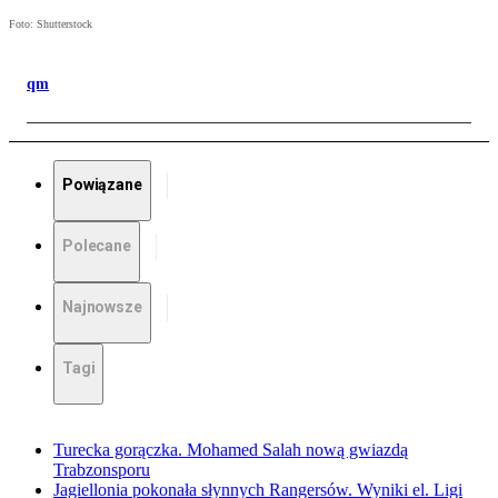
Foto: Shutterstock
qm
Powiązane
Polecane
Najnowsze
Tagi
Turecka gorączka. Mohamed Salah nową gwiazdą
Trabzonsporu
Jagiellonia pokonała słynnych Rangersów. Wyniki el. Ligi