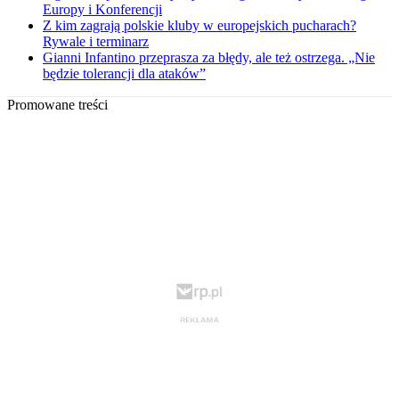
Europy i Konferencji
Z kim zagrają polskie kluby w europejskich pucharach?
Rywale i terminarz
Gianni Infantino przeprasza za błędy, ale też ostrzega. „Nie
będzie tolerancji dla ataków”
Promowane treści