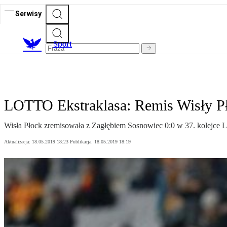
Serwisy
S
port
LOTTO Ekstraklasa: Remis Wisły P
Wisła Płock zremisowała z Zagłębiem Sosnowiec 0:0 w 37. kolejce 
Aktualizacja:
18.05.2019 18:23
Publikacja:
18.05.2019 18:19