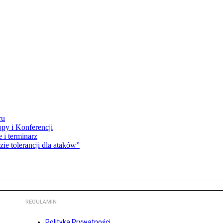
ru
opy i Konferencji
 i terminarz
zie tolerancji dla ataków”
REGULAMIN
Polityka Prywatności