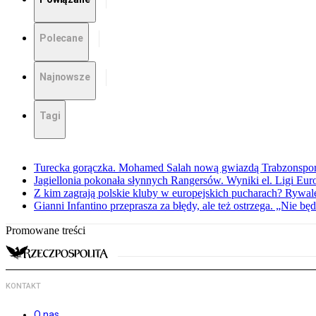
Polecane
Najnowsze
Tagi
Turecka gorączka. Mohamed Salah nową gwiazdą Trabzonspo
Jagiellonia pokonała słynnych Rangersów. Wyniki el. Ligi Eur
Z kim zagrają polskie kluby w europejskich pucharach? Rywale
Gianni Infantino przeprasza za błędy, ale też ostrzega. „Nie będ
Promowane treści
KONTAKT
O nas