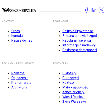
KONTAKT
REGULAMIN
O nas
Polityka Prywatności
Kontakt
Zmiana ustawień zgód
Napisz do nas
Regulamin serwisu
Informacje o nadawcy
Deklaracja dostępności
REKLAMA I PRENUMERATA
PARTNERZY
Reklama
E-kiosk.pl
Ogłoszenia
E-gazety.pl
Prenumerata
Nexto.pl
Archiwum
Mała księgowość
Kancelarierp.pl
Wieści Rolnicze
Życie Warszawy