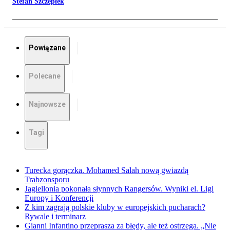
Stefan Szczepłek
Powiązane
Polecane
Najnowsze
Tagi
Turecka gorączka. Mohamed Salah nową gwiazdą
Trabzonsporu
Jagiellonia pokonała słynnych Rangersów. Wyniki el. Ligi
Europy i Konferencji
Z kim zagrają polskie kluby w europejskich pucharach?
Rywale i terminarz
Gianni Infantino przeprasza za błędy, ale też ostrzega. „Nie