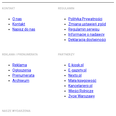
KONTAKT
REGULAMIN
O nas
Polityka Prywatności
Kontakt
Zmiana ustawień zgód
Napisz do nas
Regulamin serwisu
Informacje o nadawcy
Deklaracja dostępności
REKLAMA I PRENUMERATA
PARTNERZY
Reklama
E-kiosk.pl
Ogłoszenia
E-gazety.pl
Prenumerata
Nexto.pl
Archiwum
Mała księgowość
Kancelarierp.pl
Wieści Rolnicze
Życie Warszawy
NASZE WYDARZENIA