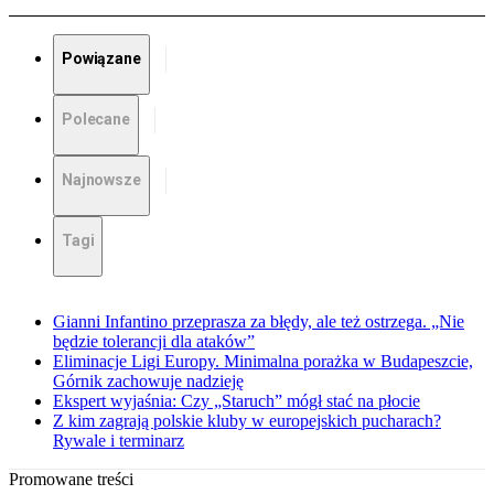
Powiązane
Polecane
Najnowsze
Tagi
Gianni Infantino przeprasza za błędy, ale też ostrzega. „Nie
będzie tolerancji dla ataków”
Eliminacje Ligi Europy. Minimalna porażka w Budapeszcie,
Górnik zachowuje nadzieję
Ekspert wyjaśnia: Czy „Staruch” mógł stać na płocie
Z kim zagrają polskie kluby w europejskich pucharach?
Rywale i terminarz
Promowane treści