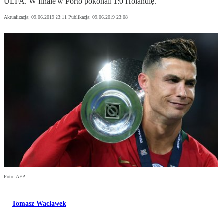
UEFA. W finale w Porto pokonali 1:0 Holandię.
Aktualizacja:
09.06.2019 23:11
Publikacja:
09.06.2019 23:08
Foto: AFP
Tomasz Wacławek