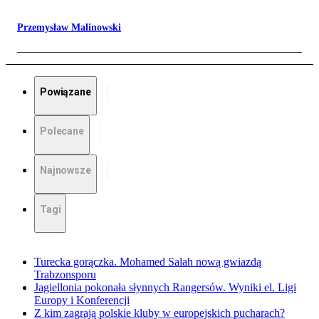
Przemysław Malinowski
Powiązane
Polecane
Najnowsze
Tagi
Turecka gorączka. Mohamed Salah nową gwiazdą
Trabzonsporu
Jagiellonia pokonała słynnych Rangersów. Wyniki el. Ligi
Europy i Konferencji
Z kim zagrają polskie kluby w europejskich pucharach?