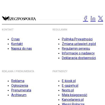
KONTAKT
REGULAMIN
O nas
Polityka Prywatności
Kontakt
Zmiana ustawień zgód
Napisz do nas
Regulamin serwisu
Informacje o nadawcy
Deklaracja dostępności
REKLAMA I PRENUMERATA
PARTNERZY
Reklama
E-kiosk.pl
Ogłoszenia
E-gazety.pl
Prenumerata
Nexto.pl
Archiwum
Mała księgowość
Kancelarierp.pl
Wieści Rolnicze