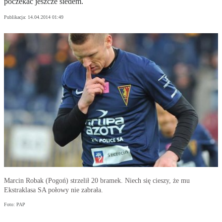
poczekać jeszcze siedem.
Publikacja:
14.04.2014 01:49
Marcin Robak (Pogoń) strzelił 20 bramek. Niech się cieszy, że mu
Ekstraklasa SA połowy nie zabrała.
Foto: PAP