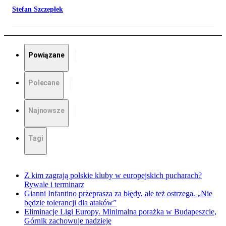
Stefan Szczepłek
Powiązane
Polecane
Najnowsze
Tagi
Z kim zagrają polskie kluby w europejskich pucharach?
Rywale i terminarz
Gianni Infantino przeprasza za błędy, ale też ostrzega. „Nie
będzie tolerancji dla ataków”
Eliminacje Ligi Europy. Minimalna porażka w Budapeszcie,
Górnik zachowuje nadzieję