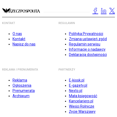
KONTAKT
REGULAMIN
O nas
Polityka Prywatności
Kontakt
Zmiana ustawień zgód
Napisz do nas
Regulamin serwisu
Informacje o nadawcy
Deklaracja dostępności
REKLAMA I PRENUMERATA
PARTNERZY
Reklama
E-kiosk.pl
Ogłoszenia
E-gazety.pl
Prenumerata
Nexto.pl
Archiwum
Mała księgowość
Kancelarierp.pl
Wieści Rolnicze
Życie Warszawy