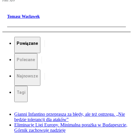
Foto: AFP
Tomasz Wacławek
Powiązane
Polecane
Najnowsze
Tagi
Gianni Infantino przeprasza za błędy, ale też ostrzega. „Nie
będzie tolerancji dla ataków”
Eliminacje Ligi Europy. Minimalna porażka w Budapeszcie,
Górnik zachowuje nadzieję