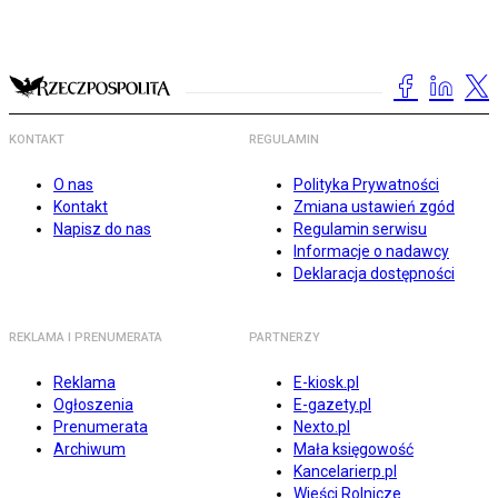
KONTAKT
REGULAMIN
O nas
Polityka Prywatności
Kontakt
Zmiana ustawień zgód
Napisz do nas
Regulamin serwisu
Informacje o nadawcy
Deklaracja dostępności
REKLAMA I PRENUMERATA
PARTNERZY
Reklama
E-kiosk.pl
Ogłoszenia
E-gazety.pl
Prenumerata
Nexto.pl
Archiwum
Mała księgowość
Kancelarierp.pl
Wieści Rolnicze