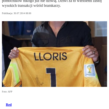
pomocników nikogo już nie dziwią. Dziwi za to wieloletni zastój
wysokich transakcji wśród bramkarzy.
Publikacja:
30.07.2014 08:00
Foto: AFP
Red