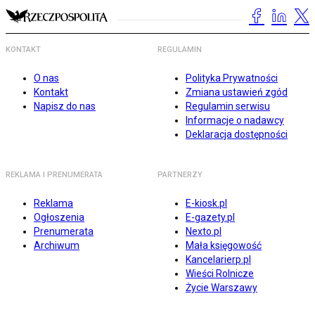
KONTAKT
REGULAMIN
O nas
Polityka Prywatności
Kontakt
Zmiana ustawień zgód
Napisz do nas
Regulamin serwisu
Informacje o nadawcy
Deklaracja dostępności
REKLAMA I PRENUMERATA
PARTNERZY
Reklama
E-kiosk.pl
Ogłoszenia
E-gazety.pl
Prenumerata
Nexto.pl
Archiwum
Mała księgowość
Kancelarierp.pl
Wieści Rolnicze
Życie Warszawy