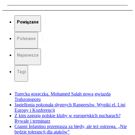
Powiązane
Polecane
Najnowsze
Tagi
Turecka gorączka. Mohamed Salah nową gwiazdą
Trabzonsporu
Jagiellonia pokonała słynnych Rangersów. Wyniki el. Ligi
Europy i Konferencji
Z kim zagrają polskie kluby w europejskich pucharach?
Rywale i terminarz
Gianni Infantino przeprasza za błędy, ale też ostrzega. „Nie
będzie tolerancji dla ataków”