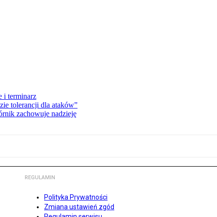
 i terminarz
zie tolerancji dla ataków”
órnik zachowuje nadzieję
REGULAMIN
Polityka Prywatności
Zmiana ustawień zgód
Regulamin serwisu