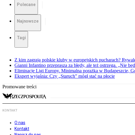
Polecane
Najnowsze
Tagi
Z kim zagrają polskie kluby w europejskich pucharach? Rywale
Gianni Infantino przeprasza za błędy, ale też ostrzega. „Nie będ
Eliminacje Ligi Europy. Minimalna porażka w Budapeszcie, G
Ekspert wyjaśnia: Czy „Staruch” mógł stać na płocie
Promowane treści
KONTAKT
O nas
Kontakt
Napisz do nas