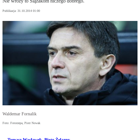
Nie wróży to Ślązakom niczego dobrego.
Publikacja:
31.10.2014 01:00
Waldemar Fornalik
Foto: Fotorzepa, Piotr Nowak
Tomasz Wacławek
,
Piotr Żelazny