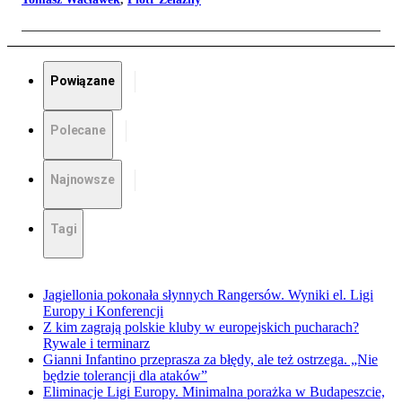
Powiązane
Polecane
Najnowsze
Tagi
Jagiellonia pokonała słynnych Rangersów. Wyniki el. Ligi
Europy i Konferencji
Z kim zagrają polskie kluby w europejskich pucharach?
Rywale i terminarz
Gianni Infantino przeprasza za błędy, ale też ostrzega. „Nie
będzie tolerancji dla ataków”
Eliminacje Ligi Europy. Minimalna porażka w Budapeszcie,