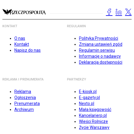
KONTAKT
REGULAMIN
O nas
Polityka Prywatności
Kontakt
Zmiana ustawień zgód
Napisz do nas
Regulamin serwisu
Informacje o nadawcy
Deklaracja dostępności
REKLAMA I PRENUMERATA
PARTNERZY
Reklama
E-kiosk.pl
Ogłoszenia
E-gazety.pl
Prenumerata
Nexto.pl
Archiwum
Mała księgowość
Kancelarierp.pl
Wieści Rolnicze
Życie Warszawy